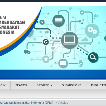
.accessible_menu.label##
_navigation##
_content##
bar##
OGIN
SEARCH
BROWSE
SUBMISSIONS
PUBLICAT
mberdayaan Masyarakat Indonesia (JPMI)
Articles