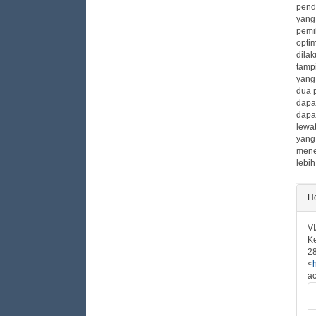
pend
yang
pemi
optim
dila
tamp
yang 
dua 
dapa
dapa
lewa
yang
mene
lebi
##
Ho
VI
Ke
28
<
ac