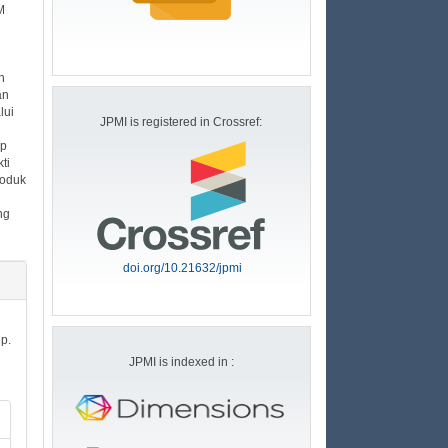
M
n
an
lui
JPMI is registered in Crossref:
ap
ti
roduk
ng
doi.org/10.21632/jpmi
 p.
JPMI is indexed in :