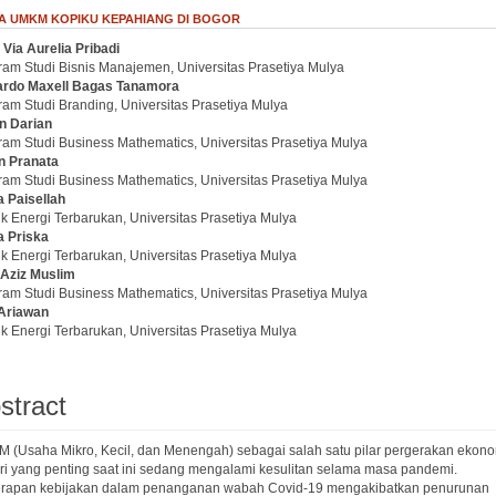
 UMKM KOPIKU KEPAHIANG DI BOGOR
 Via
Aurelia Pribadi
.article.sidebar##
plugins.themes.bootstrap3.article.main##
ram Studi Bisnis Manajemen, Universitas Prasetiya Mulya
ardo Maxell Bagas Tanamora
ram Studi Branding, Universitas Prasetiya Mulya
an Darian
ram Studi Business Mathematics, Universitas Prasetiya Mulya
n Pranata
ram Studi Business Mathematics, Universitas Prasetiya Mulya
a Paisellah
k Energi Terbarukan, Universitas Prasetiya Mulya
a Priska
k Energi Terbarukan, Universitas Prasetiya Mulya
 Aziz Muslim
ram Studi Business Mathematics, Universitas Prasetiya Mulya
Ariawan
k Energi Terbarukan, Universitas Prasetiya Mulya
stract
 (Usaha Mikro, Kecil, dan Menengah) sebagai salah satu pilar pergerakan ekon
ri yang penting saat ini sedang mengalami kesulitan selama masa pandemi.
rapan kebijakan dalam penanganan wabah Covid-19 mengakibatkan penurunan