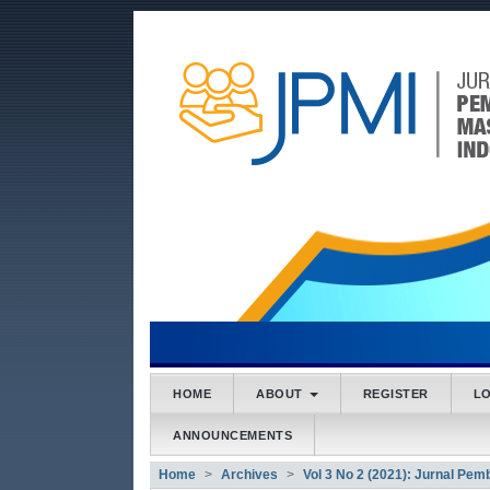
##plugins.themes.bootstrap3
##plugins.themes.bootstrap3.accessible_menu.main
##plugins.themes.bootstrap3.accessible_menu.main
##plugins.themes.bootstrap3.accessible_menu.side
HOME
ABOUT
REGISTER
L
ANNOUNCEMENTS
Home
Archives
Vol 3 No 2 (2021): Jurnal Pe