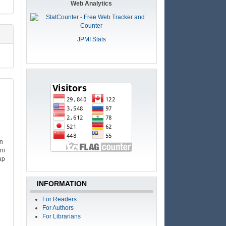
Web Analytics
JPMI Stats
an
ni
ap
INFORMATION
For Readers
For Authors
For Librarians