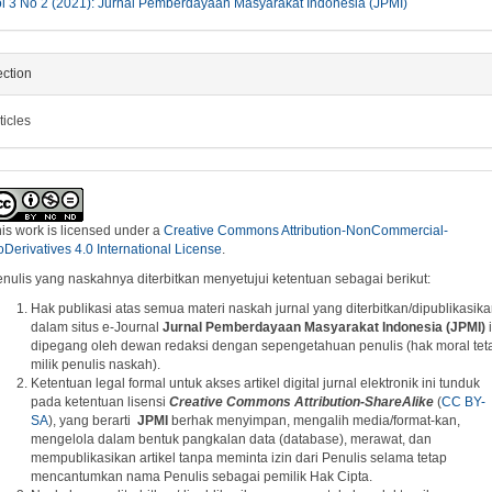
l 3 No 2 (2021): Jurnal Pemberdayaan Masyarakat Indonesia (JPMI)
ction
ticles
is work is licensed under a
Creative Commons Attribution-NonCommercial-
Derivatives 4.0 International License
.
nulis yang naskahnya diterbitkan menyetujui ketentuan sebagai berikut:
Hak publikasi atas semua materi naskah jurnal yang diterbitkan/dipublikasik
dalam situs e-Journal
Jurnal Pemberdayaan Masyarakat Indonesia (JPMI)
i
dipegang oleh dewan redaksi dengan sepengetahuan penulis (hak moral tet
milik penulis naskah).
Ketentuan legal formal untuk akses artikel digital jurnal elektronik ini tunduk
pada ketentuan lisensi
Creative Commons
A
ttribution-ShareAlike
(
CC BY-
SA
), yang berarti
JPMI
berhak menyimpan, mengalih media/format-kan,
mengelola dalam bentuk pangkalan data (database), merawat, dan
mempublikasikan artikel tanpa meminta izin dari Penulis selama tetap
mencantumkan nama Penulis sebagai pemilik Hak Cipta.