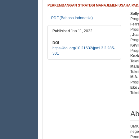
PERKEMBANGAN STRATEGI MANAJEMEN USAHA PADA
Selly
##plugins.themes.bootstrap3
##
PDF (Bahasa Indonesia)
Prog
Ferr
Prog
Published
Jan 11, 2022
, Ju
Prog
DOI
Kevi
https://doi.org/10.21632/jpmi.3.2.285-
Prog
301
Kezi
Tekni
Mari
Tekni
M.A.
Prog
Eko 
Tekni
Ab
UMKM
nege
Pene