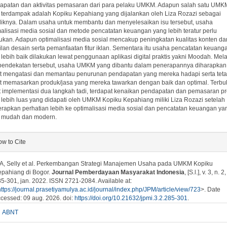
apatan dan aktivitas pemasaran dari para pelaku UMKM. Adapun salah satu UMK
 terdampak adalah Kopiku Kepahiang yang dijalankan oleh Liza Rozazi sebagai
liknya. Dalam usaha untuk membantu dan menyelesaikan isu tersebut, usaha
alisasi media sosial dan metode pencatatan keuangan yang lebih teratur perlu
kukan. Adapun optimalisasi media sosial mencakup peningkatan kualitas konten da
ilan desain serta pemanfaatan fitur iklan. Sementara itu usaha pencatatan keuang
lebih baik dilakukan lewat penggunaan aplikasi digital praktis yakni Moodah. Mela
pendekatan tersebut, usaha UMKM yang dibantu dalam penerapannya diharapkan
t mengatasi dan memantau penurunan pendapatan yang mereka hadapi serta tet
t memasarkan produk/jasa yang mereka tawarkan dengan baik dan optimal. Terbuk
t implementasi dua langkah tadi, terdapat kenaikan pendapatan dan pemasaran p
 lebih luas yang didapati oleh UMKM Kopiku Kepahiang miliki Liza Rozazi setelah
rapkan perhatian lebih ke optimalisasi media sosial dan pencatatan keuangan ya
h mudah dan modern.
plugins.themes.bootstrap3.article.details##
w to Cite
A, Selly et al. Perkembangan Strategi Manajemen Usaha pada UMKM Kopiku
pahiang di Bogor.
Journal Pemberdayaan Masyarakat Indonesia
, [S.l.], v. 3, n. 2,
5-301, jan. 2022. ISSN 2721-2084. Available at:
https://journal.prasetiyamulya.ac.id/journal/index.php/JPM/article/view/723
>. Date
cessed: 09 aug. 2026. doi:
https://doi.org/10.21632/jpmi.3.2.285-301
.
ABNT