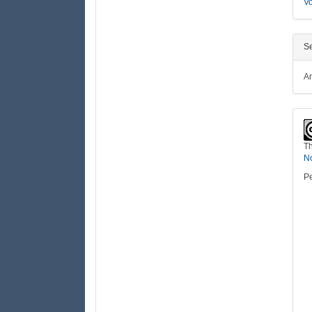
Vo
Se
Ar
Th
No
Pe