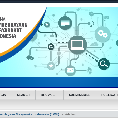
.accessible_menu.label##
_navigation##
_content##
bar##
OGIN
SEARCH
BROWSE
SUBMISSIONS
PUBLICAT
mberdayaan Masyarakat Indonesia (JPMI)
Articles