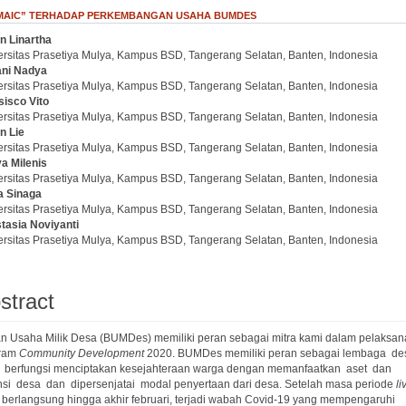
DMAIC” TERHADAP PERKEMBANGAN USAHA BUMDES
n Linartha
.article.sidebar##
plugins.themes.bootstrap3.article.main##
ersitas Prasetiya Mulya, Kampus BSD, Tangerang Selatan, Banten, Indonesia
ni Nadya
ersitas Prasetiya Mulya, Kampus BSD, Tangerang Selatan, Banten, Indonesia
sisco Vito
ersitas Prasetiya Mulya, Kampus BSD, Tangerang Selatan, Banten, Indonesia
n Lie
ersitas Prasetiya Mulya, Kampus BSD, Tangerang Selatan, Banten, Indonesia
a Milenis
ersitas Prasetiya Mulya, Kampus BSD, Tangerang Selatan, Banten, Indonesia
a Sinaga
ersitas Prasetiya Mulya, Kampus BSD, Tangerang Selatan, Banten, Indonesia
tasia Noviyanti
ersitas Prasetiya Mulya, Kampus BSD, Tangerang Selatan, Banten, Indonesia
stract
n Usaha Milik Desa (BUMDes) memiliki peran sebagai mitra kami dalam pelaksa
ram
Community Development
2020. BUMDes memiliki peran sebagai lembaga d
 berfungsi menciptakan kesejahteraan warga dengan memanfaatkan aset dan
nsi desa dan dipersenjatai modal penyertaan dari desa. Setelah masa periode
li
 berlangsung hingga akhir februari, terjadi wabah Covid-19 yang mempengaruhi