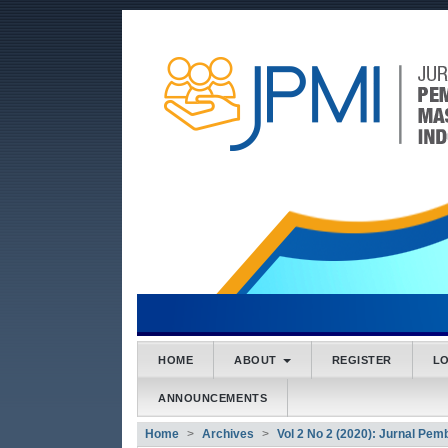
##plugins.themes.bootstrap3
##plugins.themes.bootstrap3.accessible_menu.main
##plugins.themes.bootstrap3.accessible_menu.main
##plugins.themes.bootstrap3.accessible_menu.side
HOME
ABOUT
REGISTER
L
ANNOUNCEMENTS
Home
Archives
Vol 2 No 2 (2020): Jurnal Pe