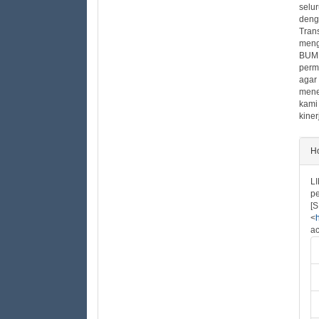
selu
deng
Tran
meng
BUMD
perm
agar
mene
kami
kine
##
Ho
LI
p
[S
<
ac