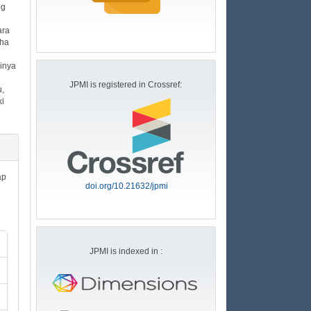
ng
ara
aha
inya
JPMI is registered in Crossref:
u,
i
ap
doi.org/10.21632/jpmi
JPMI is indexed in :