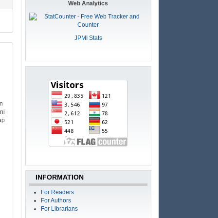
Web Analytics
JPMI Stats
an
ni
ap
INFORMATION
For Readers
For Authors
For Librarians