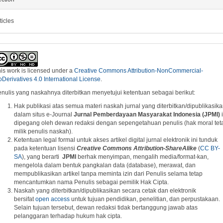
ticles
is work is licensed under a
Creative Commons Attribution-NonCommercial-
Derivatives 4.0 International License
.
nulis yang naskahnya diterbitkan menyetujui ketentuan sebagai berikut:
Hak publikasi atas semua materi naskah jurnal yang diterbitkan/dipublikasik
dalam situs e-Journal
Jurnal Pemberdayaan Masyarakat Indonesia (JPMI)
i
dipegang oleh dewan redaksi dengan sepengetahuan penulis (hak moral tet
milik penulis naskah).
Ketentuan legal formal untuk akses artikel digital jurnal elektronik ini tunduk
pada ketentuan lisensi
Creative Commons
A
ttribution-ShareAlike
(
CC BY-
SA
), yang berarti
JPMI
berhak menyimpan, mengalih media/format-kan,
mengelola dalam bentuk pangkalan data (database), merawat, dan
mempublikasikan artikel tanpa meminta izin dari Penulis selama tetap
mencantumkan nama Penulis sebagai pemilik Hak Cipta.
Naskah yang diterbitkan/dipublikasikan secara cetak dan elektronik
bersifat
open access
untuk tujuan pendidikan, penelitian, dan perpustakaan.
Selain tujuan tersebut, dewan redaksi tidak bertanggung jawab atas
pelanggaran terhadap hukum hak cipta.