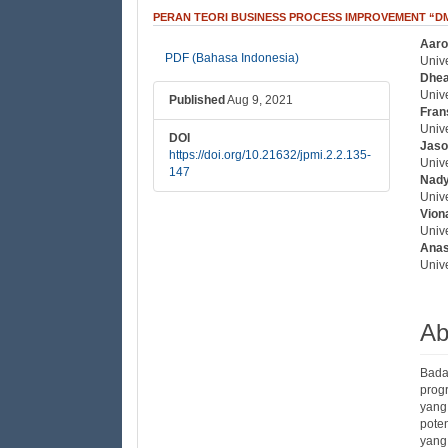
PERAN TEORI BUSINESS PROCESS IMPROVEMENT “
Aaro
##plugins.themes.bootstrap3
##
PDF (Bahasa Indonesia)
Univ
Dhea
Univ
Published
Aug 9, 2021
Fran
Univ
DOI
Jaso
https://doi.org/10.21632/jpmi.2.2.135-
Univ
147
Nady
Univ
Vion
Univ
Anas
Univ
Ab
Bada
prog
yang
pote
yang