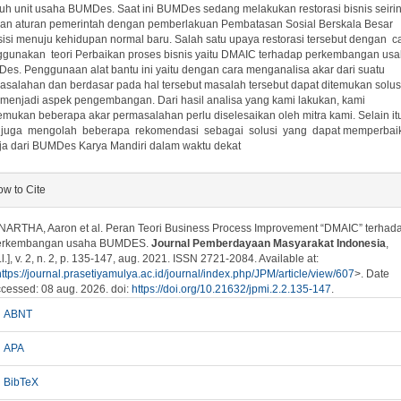
ruh unit usaha BUMDes. Saat ini BUMDes sedang melakukan restorasi bisnis seiri
an aturan pemerintah dengan pemberlakuan Pembatasan Sosial Berskala Besar
sisi menuju kehidupan normal baru. Salah satu upaya restorasi tersebut dengan c
gunakan teori Perbaikan proses bisnis yaitu DMAIC terhadap perkembangan us
es. Penggunaan alat bantu ini yaitu dengan cara menganalisa akar dari suatu
asalahan dan berdasar pada hal tersebut masalah tersebut dapat ditemukan solus
 menjadi aspek pengembangan. Dari hasil analisa yang kami lakukan, kami
mukan beberapa akar permasalahan perlu diselesaikan oleh mitra kami. Selain it
 juga mengolah beberapa rekomendasi sebagai solusi yang dapat memperbaik
rja dari BUMDes Karya Mandiri dalam waktu dekat
plugins.themes.bootstrap3.article.details##
w to Cite
NARTHA, Aaron et al. Peran Teori Business Process Improvement “DMAIC” terhad
erkembangan usaha BUMDES.
Journal Pemberdayaan Masyarakat Indonesia
,
.l.], v. 2, n. 2, p. 135-147, aug. 2021. ISSN 2721-2084. Available at:
https://journal.prasetiyamulya.ac.id/journal/index.php/JPM/article/view/607
>. Date
cessed: 08 aug. 2026. doi:
https://doi.org/10.21632/jpmi.2.2.135-147
.
ABNT
APA
BibTeX