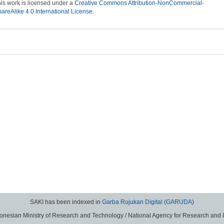
is work is licensed under a
Creative Commons Attribution-NonCommercial-
areAlike 4.0 International License
.
SAKI has been indexed in
Garba Rujukan Digital (GARUDA)
donesian Ministry of Research and Technology / National Agency for Research and 