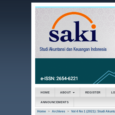
##plugins.themes.bootstrap3
##plugins.themes.bootstrap3.accessible_menu.main
##plugins.themes.bootstrap3.accessible_menu.main
##plugins.themes.bootstrap3.accessible_menu.side
HOME
ABOUT
REGISTER
L
ANNOUNCEMENTS
Home
Archives
Vol 4 No 1 (2021): Studi Akun