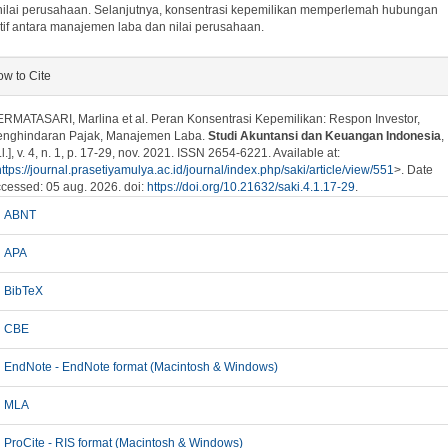
nilai perusahaan. Selanjutnya, konsentrasi kepemilikan memperlemah hubungan
tif antara manajemen laba dan nilai perusahaan.
plugins.themes.bootstrap3.article.details##
w to Cite
RMATASARI, Marlina et al. Peran Konsentrasi Kepemilikan: Respon Investor,
enghindaran Pajak, Manajemen Laba.
Studi Akuntansi dan Keuangan Indonesia
,
.l.], v. 4, n. 1, p. 17-29, nov. 2021. ISSN 2654-6221. Available at:
https://journal.prasetiyamulya.ac.id/journal/index.php/saki/article/view/551
>. Date
cessed: 05 aug. 2026. doi:
https://doi.org/10.21632/saki.4.1.17-29
.
ABNT
APA
BibTeX
CBE
EndNote - EndNote format (Macintosh & Windows)
MLA
ProCite - RIS format (Macintosh & Windows)