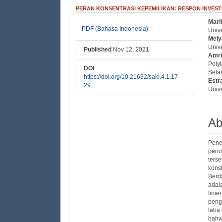
PERAN KONSENTRASI KEPEMILIKAN: RESPON INVES
Marl
##plugins.themes.bootstrap3
##
PDF (Bahasa Indonesia)
Unive
Mely
Unive
Published
Nov 12, 2021
Amri
Polyt
DOI
Selat
https://doi.org/10.21632/saki.4.1.17-
Estra
29
Unive
Ab
Pene
peru
ters
kons
Berd
adal
lini
peng
laba 
bahw