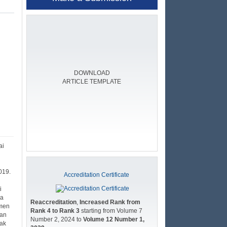
DOWNLOAD
ARTICLE TEMPLATE
ai
019.
Accreditation Certificate
i
wa
Reaccreditation
,
Increased Rank from
emen
Rank 4 to Rank 3
starting from Volume 7
kan
Number 2, 2024 to
Volume 12 Number 1,
jak