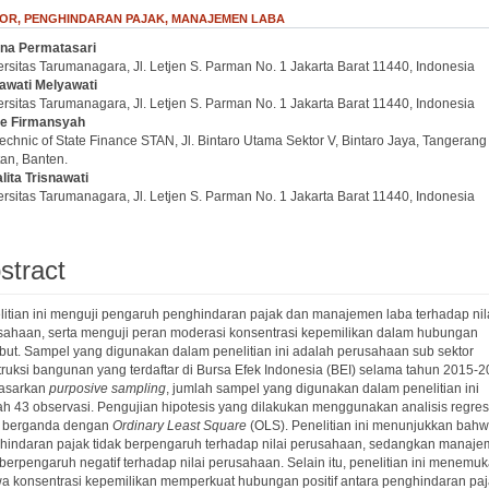
TOR, PENGHINDARAN PAJAK, MANAJEMEN LABA
ina Permatasari
.article.sidebar##
plugins.themes.bootstrap3.article.main##
rsitas Tarumanagara, Jl. Letjen S. Parman No. 1 Jakarta Barat 11440, Indonesia
awati Melyawati
rsitas Tarumanagara, Jl. Letjen S. Parman No. 1 Jakarta Barat 11440, Indonesia
e Firmansyah
echnic of State Finance STAN, Jl. Bintaro Utama Sektor V, Bintaro Jaya, Tangerang
an, Banten.
lita Trisnawati
rsitas Tarumanagara, Jl. Letjen S. Parman No. 1 Jakarta Barat 11440, Indonesia
stract
litian ini menguji pengaruh penghindaran pajak dan manajemen laba terhadap nil
sahaan, serta menguji peran moderasi konsentrasi kepemilikan dalam hubungan
ebut. Sampel yang digunakan dalam penelitian ini adalah perusahaan sub sektor
truksi bangunan yang terdaftar di Bursa Efek Indonesia (BEI) selama tahun 2015-2
asarkan
purposive sampling
, jumlah sampel yang digunakan dalam penelitian ini
ah 43 observasi. Pengujian hipotesis yang dilakukan menggunakan analisis regres
er berganda dengan
Ordinary Least Square
(OLS). Penelitian ini menunjukkan bah
hindaran pajak tidak berpengaruh terhadap nilai perusahaan, sedangkan manaj
berpengaruh negatif terhadap nilai perusahaan. Selain itu, penelitian ini menemu
a konsentrasi kepemilikan memperkuat hubungan positif antara penghindaran pa