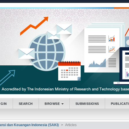
.accessible_menu.label##
_navigation##
_content##
bar##
OGIN
SEARCH
BROWSE
SUBMISSIONS
PUBLICAT
tansi dan Keuangan Indonesia (SAKI)
Articles